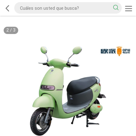
2
/
3