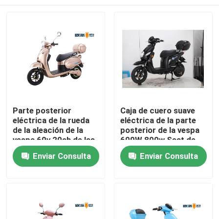
Parte posterior
Caja de cuero suave
eléctrica de la rueda
eléctrica de la parte
de la aleación de la
posterior de la vespa
vespa 60v 20ah de las
600W 800w Seat de
señoras del freno de
las señoras frescas
Inicio
Enviar Consulta
Enviar Consulta
mano 650W
negras del color
Sobre nosotros
Contactos