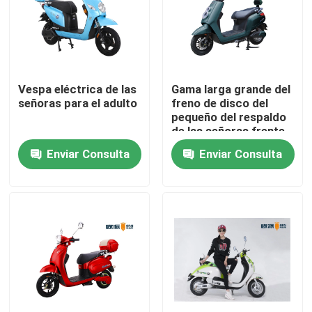
Productos
Vespa eléctrica del ciclomotor
Vespa eléctrica de las
Gama larga grande del
señoras para el adulto
freno de disco del
pequeño del respaldo
Vespa del motor eléctrico
de las señoras frente
eléctrico de la vespa
Enviar Consulta
Enviar Consulta
600W los 60km
Vespa eléctrica de la movilidad
vespa del equilibrio eléctrico
Vespa eléctrica del pedal
Vespa eléctrica de las señoras