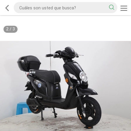
2
/
3