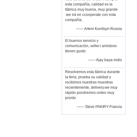
esta compañía, calidad es la
fábrica muy buena, muy grande
.we irá en ccooperate con esta
compañía.
—— Artem Kunitsyn-Russia
El buenos servicio y
comunicación, seller.i amistoso
tienen gusto.
—— Ajay baya-indio
Resolvemos esta fábrica durante
la feria, prueba su calidad y
recibimos nuestras muestras
recientemente, delivery.we muy
rápido pondremos orden muy
pronto.
—— Steve PAKIRY-Francia