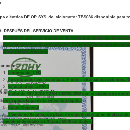
D
pa eléctrica DE OP. SYS. del ciclomotor TBS036 disponible para t
AI DESPUÉS DEL SERVICIO DE VENTA
Período de garantía: A partir de la fecha que recibe las mercanc
Batería/motor/regulador/cargador: 1 año para la batería de plomo;
Otras piezas: 6 meses.
cripción:
1.
Linterna del LED
2.
Amortiguador del escándalo: Frente - bifurcación delantera 4
3.
Velocidad de L/M/H 3
4.
motor de 48V 20AH/12AH 350W/500W con el sistema de control
de la gama larga de la velocidad rápida.
5.
Color: Opcional
6.
Tiempo de /leading de plazo de expedición: a) en el plazo de
recibir el depósito o L/C para 5000 unidades.