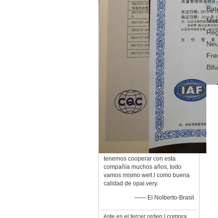
Bat
Mot
Reg
Neu
Fre
Bif
tenemos cooperar con esta
compañía muchos años, todo
vamos mismo well.l como buena
calidad de opai.very.
—— El Nolberto-Brasil
éste es el tercer orden l compra