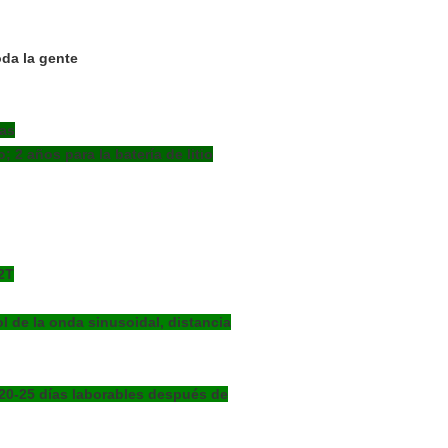
oda la gente
ías
 2 años para la batería de litio
2T
 de la onda sinusoidal, distancia
 20-25 días laborables después de