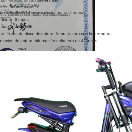
ería: 48V 20AH/12AH
or: 48V 350W14 avanza lentamente el motor
ulador: 6 tubos
mático: 14" *1.95
no: Freno de disco delantero, freno trasero con la cerradura
urcación delantera: bifurcación delantera de 42 tubos