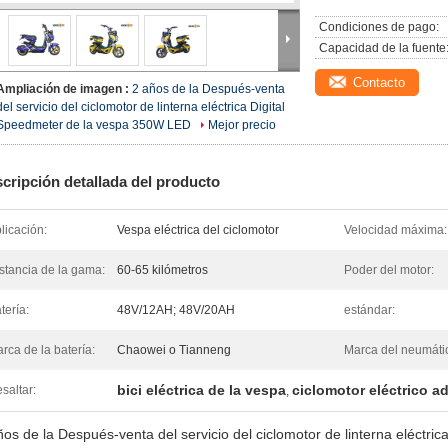
Condiciones de pago:
Capacidad de la fuente
Contacto
Ampliación de imagen :
2 años de la Después-venta
del servicio del ciclomotor de linterna eléctrica Digital
Speedmeter de la vespa 350W LED
Mejor precio
cripción detallada del producto
licación:
Vespa eléctrica del ciclomotor
Velocidad máxima:
stancia de la gama:
60-65 kilómetros
Poder del motor:
tería:
48V/12AH; 48V/20AH
estándar:
rca de la batería:
Chaowei o Tianneng
Marca del neumáti
bici eléctrica de la vespa
ciclomotor eléctrico a
saltar:
,
ños de la Después-venta del servicio del ciclomotor de linterna eléctr