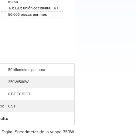
masa
T/T; L/C; unión occidental, T/T
:
50.000 piezas por mes
50 kilómetros por hora
350W/500W
CE/EEC/DOT
co:
CST
dulto
ica Digital Speedmeter de la vespa 350W