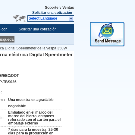
Soporte y Ventas
Solicitar una cotización
-
Select Language
o con
Solicitar una cotización
úsqueda
trica Digital Speedmeter de la vespa 350W
erna eléctrica Digital Speedmeter
E/EEC/DOT
P-TBS036
:
ima:
Una muestra es agradable
negotiable
Embalado en el marco del
marco del hierro, entonces
do:
reforzado con el cartón para el
embalaje externo
7 días para la muestra; 25-30
días para la producción en