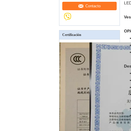
LE
Contacto
Ves
OP
Certificación
Des