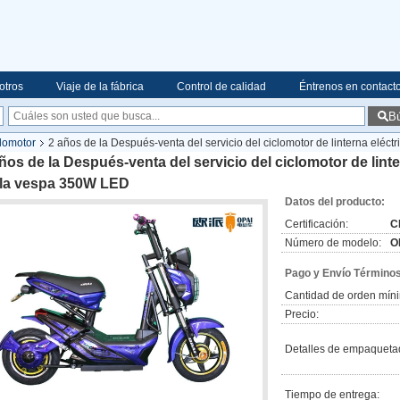
otros
Viaje de la fábrica
Control de calidad
Éntrenos en contact
B
clomotor
2 años de la Después-venta del servicio del ciclomotor de linterna eléc
ños de la Después-venta del servicio del ciclomotor de lint
 la vespa 350W LED
Datos del producto:
Certificación:
C
Número de modelo:
O
Pago y Envío Términos
Cantidad de orden mín
Precio:
Detalles de empaqueta
Tiempo de entrega: