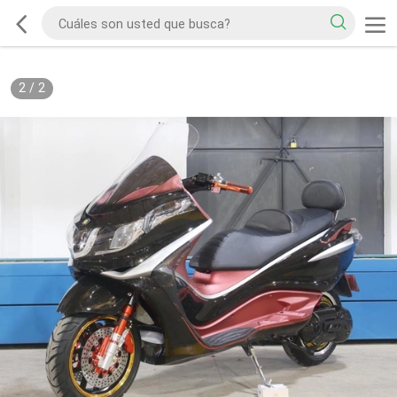
2
/
2