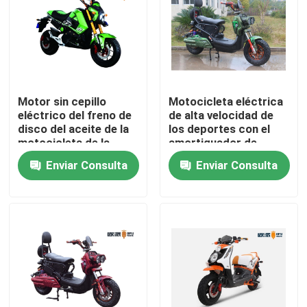
Productos
Vespa eléctrica del ciclomotor
Motor sin cepillo
Motocicleta eléctrica
eléctrico del freno de
de alta velocidad de
Vespa del motor eléctrico
disco del aceite de la
los deportes con el
motocicleta de la
amortiguador de
suciedad del EEC
choque grueso del
Enviar Consulta
Enviar Consulta
Vespa eléctrica de la movilidad
2000W DC
saco hinchable
posterior
vespa del equilibrio eléctrico
Vespa eléctrica del pedal
Vespa eléctrica de las señoras