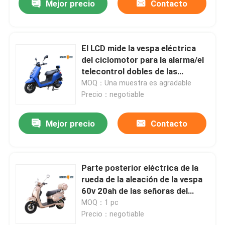
Mejor precio
Contacto
El LCD mide la vespa eléctrica
del ciclomotor para la alarma/el
telecontrol dobles de las
muchachas
MOQ：Una muestra es agradable
Precio：negotiable
Mejor precio
Contacto
Parte posterior eléctrica de la
rueda de la aleación de la vespa
60v 20ah de las señoras del
freno de mano 650W
MOQ：1 pc
Precio：negotiable