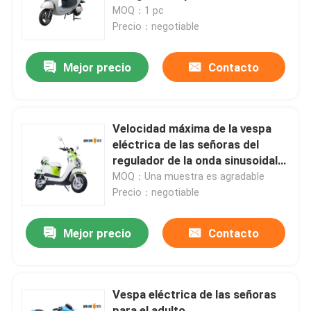
MOQ：1 pc
Precio：negotiable
Viaje de la fábrica
Mejor precio
Contacto
Control de calidad
Éntrenos en contacto con
Velocidad máxima de la vespa
eléctrica de las señoras del
regulador de la onda sinusoidal
Pida una cita
45 kilómetros por hora
MOQ：Una muestra es agradable
Precio：negotiable
Vespa eléctrica del ciclomotor
Mejor precio
Contacto
Vespa del motor eléctrico
Vespa eléctrica de las señoras
Vespa eléctrica de la movilidad
para el adulto