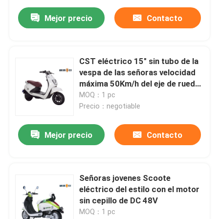
Mejor precio
Contacto
CST eléctrico 15" sin tubo de la
vespa de las señoras velocidad
máxima 50Km/h del eje de rueda
de la aleación
MOQ：1 pc
Precio：negotiable
Mejor precio
Contacto
Señoras jovenes Scoote
eléctrico del estilo con el motor
sin cepillo de DC 48V
MOQ：1 pc