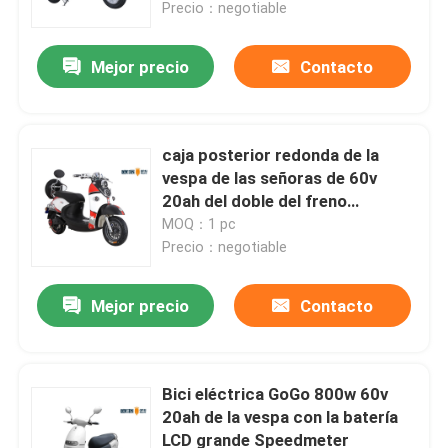
Precio：negotiable
Mejor precio
Contacto
caja posterior redonda de la
vespa de las señoras de 60v
20ah del doble del freno
eléctrico de la linterna SID
MOQ：1 pc
Precio：negotiable
Mejor precio
Contacto
Hogar
Productos
Bici eléctrica GoGo 800w 60v
20ah de la vespa con la batería
LCD grande Speedmeter
Sobre nosotros