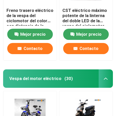
Freno trasero eléctrico
CST eléctrico máximo
de la vespa del
potente de la linterna
ciclomotor del color
del doble LED de la
con distancia de la
vespa del ciclomotor
gama de la cerradura
de la velocidad los
Mejor precio
Mejor precio
los 60km
50km sin tubo
Contacto
Contacto
Vespa del motor eléctrico
(30)