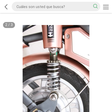
2
/
3