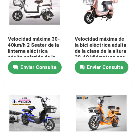
Viaje de la fábrica
Control de calidad
Velocidad máxima 30-
Velocidad máxima de
40km/h 2 Seater de la
la bici eléctrica adulta
linterna eléctrica
de la clase de la altura
Éntrenos en contacto con
adulta colorida de la
30-40 kilómetros por
bici LED
hora con la caja
Enviar Consulta
Enviar Consulta
posterior grande
Pida una cita
Vespa eléctrica del ciclomotor
Vespa del motor eléctrico
Vespa eléctrica de la movilidad