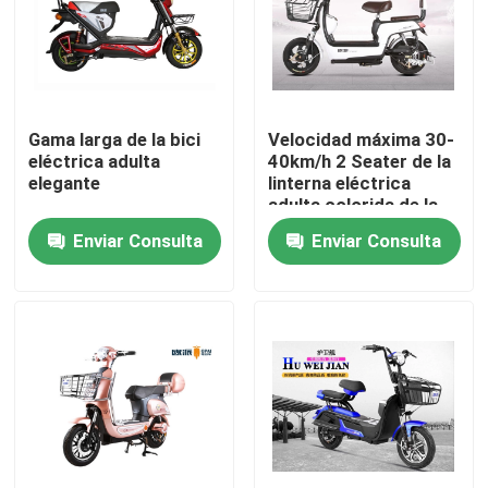
Productos
Vespa eléctrica del ciclomotor
Gama larga de la bici
Velocidad máxima 30-
eléctrica adulta
40km/h 2 Seater de la
elegante
linterna eléctrica
Vespa del motor eléctrico
adulta colorida de la
bici LED
Enviar Consulta
Enviar Consulta
Vespa eléctrica de la movilidad
vespa del equilibrio eléctrico
Vespa eléctrica del pedal
Vespa eléctrica de las señoras