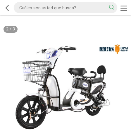
2
/
3