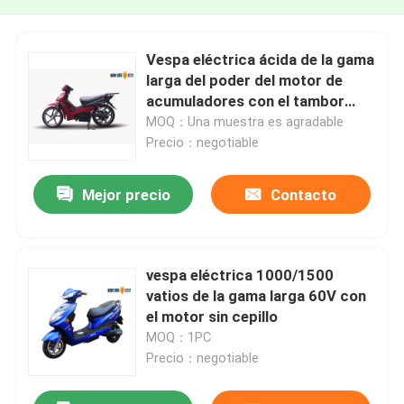
Vespa eléctrica ácida de la gama
larga del poder del motor de
acumuladores con el tambor
delantero del disco/de la parte
MOQ：Una muestra es agradable
posterior
Precio：negotiable
Mejor precio
Contacto
vespa eléctrica 1000/1500
vatios de la gama larga 60V con
el motor sin cepillo
MOQ：1PC
Precio：negotiable