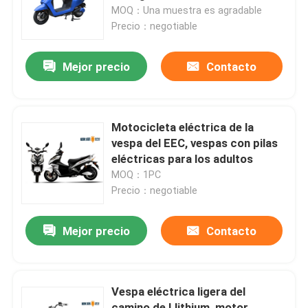
80km
MOQ：Una muestra es agradable
Precio：negotiable
Viaje de la fábrica
Mejor precio
Contacto
Control de calidad
Éntrenos en contacto con
Motocicleta eléctrica de la
vespa del EEC, vespas con pilas
eléctricas para los adultos
Pida una cita
MOQ：1PC
Precio：negotiable
Vespa eléctrica del ciclomotor
Mejor precio
Contacto
Vespa del motor eléctrico
Vespa eléctrica ligera del
Vespa eléctrica de la movilidad
camino de Llithium, motor