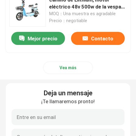
eléctrico 48v 500w de la vespa
del ego
MOQ：Una muestra es agradable
vespa del equilibrio eléctrico
Precio：negotiable
Vespa eléctrica del pedal
Mejor precio
Contacto
Vespa eléctrica de las señoras
Vea más
Vespa eléctrica del EEC
Deja un mensaje
Vespa eléctrica de la gama larga
¡Te llamaremos pronto!
Bicicleta eléctrica adulta
Bicicleta eléctrica plegable