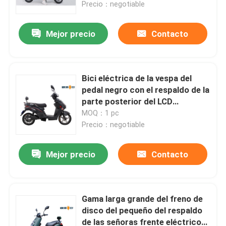
Precio：negotiable
Mejor precio
Contacto
Bici eléctrica de la vespa del
pedal negro con el respaldo de la
parte posterior del LCD
Speedmeter
MOQ：1 pc
Precio：negotiable
Mejor precio
Contacto
Hogar
Productos
Gama larga grande del freno de
disco del pequeño del respaldo
de las señoras frente eléctrico
Sobre nosotros