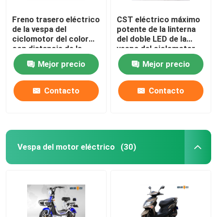
Freno trasero eléctrico
CST eléctrico máximo
de la vespa del
potente de la linterna
ciclomotor del color
del doble LED de la
con distancia de la
vespa del ciclomotor
gama de la cerradura
de la velocidad los
Mejor precio
Mejor precio
los 60km
50km sin tubo
Contacto
Contacto
Vespa del motor eléctrico
(30)