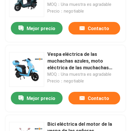
de la vespa 600W los 60km
MOQ：Una muestra es agradable
Precio：negotiable
Viaje de la fábrica
Mejor precio
Contacto
Control de calidad
Éntrenos en contacto con
Vespa eléctrica de las
muchachas azules, moto
eléctrica de las muchachas
Pida una cita
potentes
MOQ：Una muestra es agradable
Precio：negotiable
Vespa eléctrica del ciclomotor
Mejor precio
Contacto
Vespa del motor eléctrico
Bici eléctrica del motor de la
Vespa eléctrica de la movilidad
vespa de las señoras