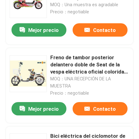
la escuela secundaria distancia
MOQ：Una muestra es agradable
de la gama de 50 kilómetros
Precio：negotiable
Viaje de la fábrica
Mejor precio
Contacto
Control de calidad
Éntrenos en contacto con
Freno de tambor posterior
delantero doble de Seat de la
vespa eléctrica oficial colorida
Pida una cita
del ciclomotor
MOQ：UNA RECEPCIÓN DE LA
MUESTRA
Precio：negotiable
Vespa eléctrica del ciclomotor
Mejor precio
Contacto
Vespa del motor eléctrico
Vespa eléctrica de la movilidad
Bici eléctrica del ciclomotor de