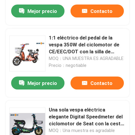
Mejor precio
Contacto
1:1 eléctrico del pedal de la
vespa 350W del ciclomotor de
CE/EEC/DOT con la silla de
montar suave grande
MOQ：UNA MUESTRA ES AGRADABLE
Precio：negotiable
Mejor precio
Contacto
Una sola vespa eléctrica
elegante Digital Speedmeter del
ciclomotor de Seat con la cesta
de compras
MOQ：Una muestra es agradable