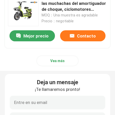
las muchachas del amortiguador
de choque, ciclomotores
vespa del equilibrio eléctrico
eléctricos y vespas 6 tubos
MOQ：Una muestra es agradable
Precio：negotiable
Vespa eléctrica del pedal
Mejor precio
Contacto
Vespa eléctrica de las señoras
Vea más
Vespa eléctrica del EEC
Vespa eléctrica de la gama larga
Deja un mensaje
¡Te llamaremos pronto!
Bicicleta eléctrica adulta
Bicicleta eléctrica plegable