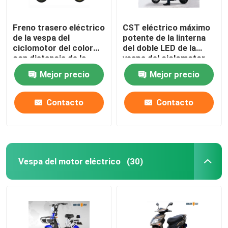
Freno trasero eléctrico
CST eléctrico máximo
de la vespa del
potente de la linterna
ciclomotor del color
del doble LED de la
con distancia de la
vespa del ciclomotor
gama de la cerradura
de la velocidad los
Mejor precio
Mejor precio
los 60km
50km sin tubo
Contacto
Contacto
Vespa del motor eléctrico
(30)