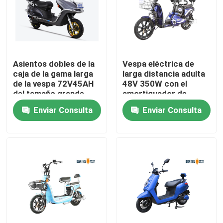
Productos
Vespa eléctrica del ciclomotor
Asientos dobles de la
Vespa eléctrica de
caja de la gama larga
larga distancia adulta
de la vespa 72V45AH
48V 350W con el
Vespa del motor eléctrico
del tamaño grande
amortiguador de
eléctrico posterior
choque
Enviar Consulta
Enviar Consulta
grande de la batería
Vespa eléctrica de la movilidad
de plomo el 100km
vespa del equilibrio eléctrico
Vespa eléctrica del pedal
Vespa eléctrica de las señoras