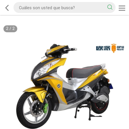
2
/
2