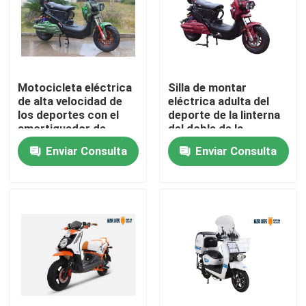
Productos
VR Show
Motocicleta eléctrica
Silla de montar
de alta velocidad de
eléctrica adulta del
los deportes con el
deporte de la linterna
Vespa eléctrica del ciclomotor
amortiguador de
del doble de la
choque grueso del
motocicleta del estilo
Enviar Consulta
Enviar Consulta
saco hinchable
fresco
Vespa del motor eléctrico
posterior
Vespa eléctrica de la movilidad
vespa del equilibrio eléctrico
Vespa eléctrica del pedal