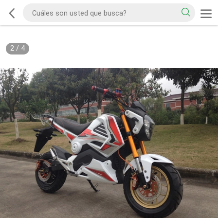
2
/
4