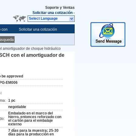
Soporte y Ventas
Solicitar una cotización
-
Select Language
o con
Solicitar una cotización
úsqueda
l amortiguador de choque hidráulico
OSCH con el amortiguador de
o be approved
PG-EM006
:
ima:
1 pc
negotiable
Embalado en el marco del
hierro, entonces reforzado con
do:
el cartón para el embalaje
externo
7 días para la muestra; 25-30
días para la producción en