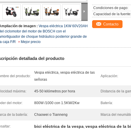
Condiciones de pago:
Capacidad de la fuente
Contacto
Ampliación de imagen :
Vespa eléctrica 1KW 60V20AH
del ciclomotor del motor de BOSCH con el
amortiguador de choque hidráulico posterior grande de
la caja F/R
Mejor precio
cripción detallada del producto
Vespa eléctrica, vespa eléctrica de las
mbre del producto:
Aplicación:
señoras
locidad máxima:
45-50 kilómetros por hora
Distancia de la ga
der del motor:
800W /1000 con 1.5KW/2Kw
Batería:
rca de la batería:
Chaowei o Tianneng
Marca del neumáti
bici eléctrica de la vespa
vespa eléctrica de la b
saltar:
,