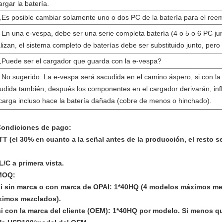
argar la batería.
¿Es posible cambiar solamente uno o dos PC de la batería para el ree
 En una e-vespa, debe ser una serie completa batería (4 o 5 o 6 PC jun
lizan, el sistema completo de baterías debe ser substituido junto, per
¿Puede ser el cargador que guarda con la e-vespa?
 No sugerido. La e-vespa será sacudida en el camino áspero, si con la 
udida también, después los componentes en el cargador derivarán, inf
carga incluso hace la batería dañada (cobre de menos o hinchado).
ondiciones de pago:
 TT (el 30% en cuanto a la señal antes de la producción, el resto 
 L/C a primera vista.
MOQ:
si sin marca o con marca de OPAI: 1*40HQ (4 modelos máximos m
imos mezclados).
si con la marca del cliente (OEM): 1*40HQ por modelo. Si menos qu