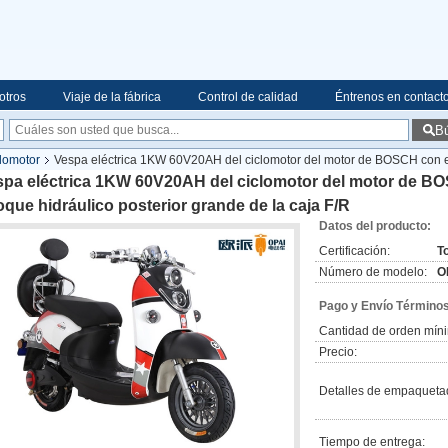
otros
Viaje de la fábrica
Control de calidad
Éntrenos en contact
B
clomotor
Vespa eléctrica 1KW 60V20AH del ciclomotor del motor de BOSCH con e
spa eléctrica 1KW 60V20AH del ciclomotor del motor de B
que hidráulico posterior grande de la caja F/R
Datos del producto:
Certificación:
T
Número de modelo:
O
Pago y Envío Términos
Cantidad de orden mín
Precio:
Detalles de empaqueta
Tiempo de entrega: