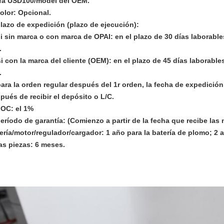
ifa USD100/model del OEM.
color: Opcional.
plazo de expedición (plazo de ejecución):
si sin marca o con marca de OPAI: en el plazo de 30 días laborable
.
si con la marca del cliente (OEM): en el plazo de 45 días laborable
.
para la orden regular después del 1r orden, la fecha de expedición
pués de recibir el depósito o L/C.
FOC: el 1%
período de garantía: (Comienzo a partir de la fecha que recibe las
ería/motor/regulador/cargador: 1 año para la batería de plomo; 2 añ
as piezas: 6 meses.