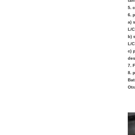
tar
5. 
6. 
a) 
L/C
b) 
L/C
c) 
des
7. 
8. 
Bat
Otr