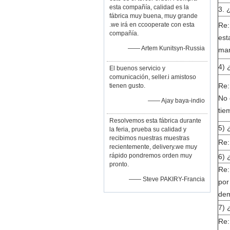
esta compañía, calidad es la
3. 
fábrica muy buena, muy grande
.we irá en ccooperate con esta
Re:
compañía.
est
—— Artem Kunitsyn-Russia
man
4) 
El buenos servicio y
comunicación, seller.i amistoso
Re:
tienen gusto.
No 
—— Ajay baya-indio
tie
Resolvemos esta fábrica durante
5) 
la feria, prueba su calidad y
recibimos nuestras muestras
Re:
recientemente, delivery.we muy
rápido pondremos orden muy
6) 
pronto.
Re:
—— Steve PAKIRY-Francia
por
dem
7) 
Re: