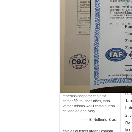
Tam
Car
Fac
1)u
2) 
3) 
4) 
Ext
1: 
Re:
tie
tenemos cooperar con esta
Tan
compañía muchos años, todo
vamos mismo well.l como buena
bat
calidad de opai.very.
2. 
—— El Nolberto-Brasil
Re:
las
éste es el tercer orden l compra