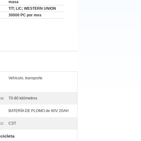
masa
T/T; L/C; WESTERN UNION
:
30000 PC por mes
Vehículo, transporte
ma:
70-80 kilómetros
BATERÍA DE PLOMO de 60V 20AH
co:
CST
icicleta