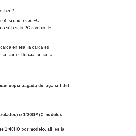
mplazo?
to), si uno o dos PC
o no sólo sola PC cambiante.
carga en ella, la carga es
luenciará el funcionamiento
serán copia pagada del agaisnt del
ezclados) o 1*20GP (2 modelos
e 1*40HQ por modelo, allí es la