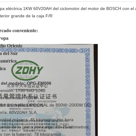
pa eléctrica 1KW 60V20AH del ciclomotor del motor de BOSCH con el 
terior grande de la caja F/R
cado conveniente:
ropa
io Oriente
a del Sur
ramérica
ica
 del modelo: OPG-EM006
ensión: 1780*660*1040
er del motor: 650W
tor sin cepillo OPCIONAL de 800W~2000W DC)
ería: 60V20AH SLA
ocidad máxima: 45 kilómetros por hora
tancia de la gama por carga: 70~75 kilómetros
o (sin la batería): 78 kilogramos