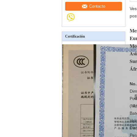
Contacto
Ves
pos
Mer
Certificación
Eu
Med
Asi
Su
Áfr
No.
Dim
Pod
(Mo
Bat
Vel
Dis
Pes