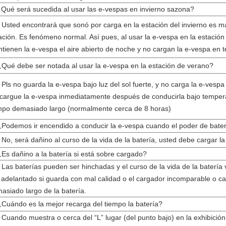
¿Qué será sucedida al usar las e-vespas en invierno sazona?
 Usted encontrará que sonó por carga en la estación del invierno es má
ación. Es fenómeno normal. Así pues, al usar la e-vespa en la estación d
tienen la e-vespa el aire abierto de noche y no cargan la e-vespa en 
¿Qué debe ser notada al usar la e-vespa en la estación de verano?
 Pls no guarda la e-vespa bajo luz del sol fuerte, y no carga la e-vespa
cargue la e-vespa inmediatamente después de conducirla bajo temperat
mpo demasiado largo (normalmente cerca de 8 horas)
¿Podemos ir encendido a conducir la e-vespa cuando el poder de bater
 No, será dañino al curso de la vida de la batería, usted debe cargar la
¿Es dañino a la batería si está sobre cargado?
 Las baterías pueden ser hinchadas y el curso de la vida de la batería
 adelantado si guarda con mal calidad o el cargador incomparable o c
asiado largo de la batería.
¿Cuándo es la mejor recarga del tiempo la batería?
 Cuando muestra o cerca del “L” lugar (del punto bajo) en la exhibició