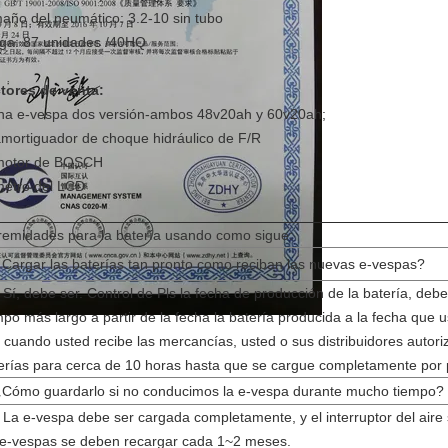
año del neumático: 3.2-10 sin tubo
ga: 87 unidades /40HQ
tores de venta:
na e-vespa dos versión-ambos 48v20ah y 60v20ah;
amortiguador de choque hidráulico de F/R
motor de BOSCH
metro del LCD
remidades para la batería usando como sigue:
¿Cargar las baterías tan pronto como reciban las nuevas e-vespas?
 Sí, debe ser. Control de Pls la fecha de producción de la batería, de
mpo más largo a partir de la fecha la batería producida a la fecha que 
 cuando usted recibe las mercancías, usted o sus distribuidores autor
erías para cerca de 10 horas hasta que se cargue completamente por 
¿Cómo guardarlo si no conducimos la e-vespa durante mucho tiempo?
 La e-vespa debe ser cargada completamente, y el interruptor del air
 e-vespas se deben recargar cada 1~2 meses.