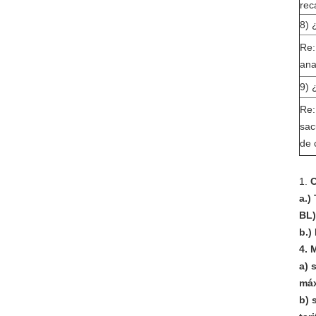
rec
8) 
Re:
ana
9) 
Re:
sac
de 
1.
C
a.)
BL)
b.)
4. 
a) 
máx
b) 