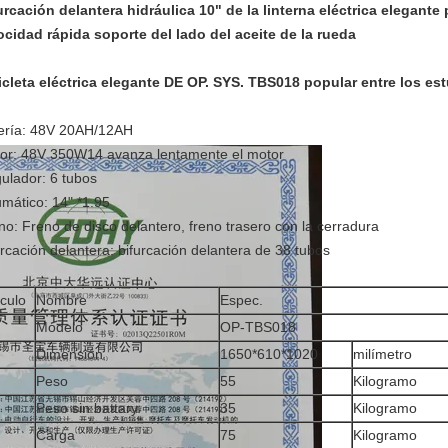
urcación delantera hidráulica 10" de la linterna eléctrica elegante 
ocidad rápida soporte del lado del aceite de la rueda
icleta eléctrica elegante DE OP. SYS. TBS018 popular entre los es
ería: 48V 20AH/12AH
or: 48V 350W14 avanza lentamente el motor
ulador: 6 tubos
mático: 14" *1.95
no: Freno de disco delantero, freno trasero con la cerradura
urcación delantera: bifurcación delantera de 38 tubos
ículo
Nombre
Espec.
Modelo
OP-TBS018
Dimensión
1650*610*1020
milímetro
Peso
55
Kilogramo
Peso sin battary
35
Kilogramo
Carga
75
Kilogramo