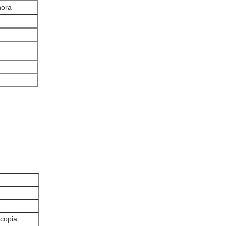
hora
 copia