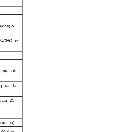
ados) o
1*40HQ por
después de
espués de
á con 25
cancías)
 para la