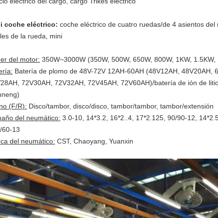
iclo eléctrico del cargo, cargo Trikes eléctrico
i coche eléctrico:
coche eléctrico de cuatro ruedas/de 4 asientos del 
les de la rueda, mini
er del motor:
350W~3000W (350W, 500W, 650W, 800W, 1KW, 1.5KW,
ería:
Batería de plomo de 48V-72V 12AH-60AH (48V12AH, 48V20AH,
28AH, 72V30AH, 72V32AH, 72V45AH, 72V60AH)/batería de ión de liti
nneng)
no (F/R):
Disco/tambor, disco/disco, tambor/tambor, tambor/extensión
año del neumático:
3.0-10, 14*3.2, 16*2..4, 17*2.125, 90/90-12, 14*2.
/60-13
ca del neumático:
CST, Chaoyang, Yuanxin