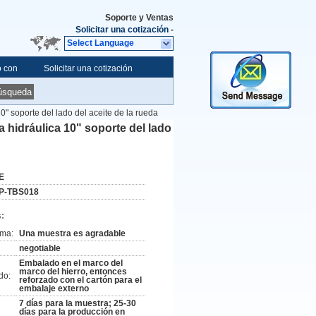
Soporte y Ventas
Solicitar una cotización
-
Select Language
o con
Solicitar una cotización
úsqueda
10" soporte del lado del aceite de la rueda
a hidráulica 10" soporte del lado
E
P-TBS018
:
ima:
Una muestra es agradable
negotiable
Embalado en el marco del
marco del hierro, entonces
do:
reforzado con el cartón para el
embalaje externo
7 días para la muestra; 25-30
días para la producción en