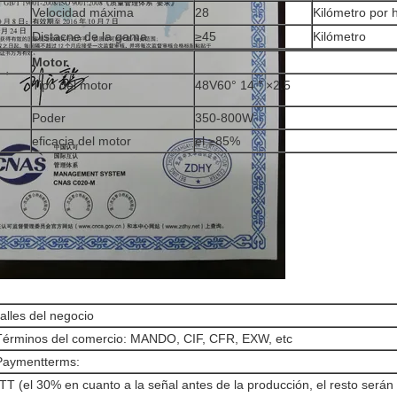
Velocidad máxima
28
Kilómetro por 
Distacne de la gama
≥45
Kilómetro
Motor
Tipo del motor
48V60° 14 ″ ×2.5
Poder
350-800W
eficacia del motor
el ≥85%
alles del negocio
Términos del comercio: MANDO, CIF, CFR, EXW, etc
Paymentterms:
 TT (el 30% en cuanto a la señal antes de la producción, el resto serán