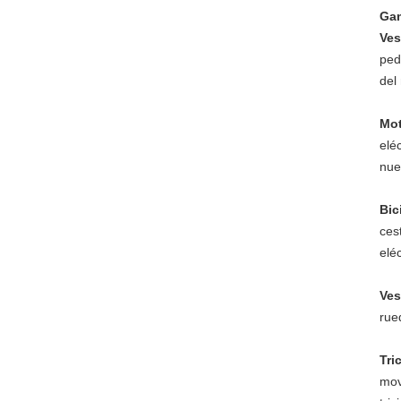
Gam
Ves
ped
del
Mot
elé
nue
Bic
cest
elé
Ves
rue
Tri
movi