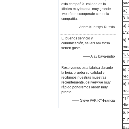
pag
esta compañía, calidad es la
fábrica muy buena, muy grande
b.)
.we irá en ccooperate con esta
3.
compañía.
a) 
—— Artem Kunitsyn-Russia
1*2
El buenos servicio y
b) 
comunicación, seller.i amistoso
mod
tienen gusto.
4. 
—— Ajay baya-indio
5. 
Resolvemos esta fábrica durante
a) 
la feria, prueba su calidad y
rec
recibimos nuestras muestras
recientemente, delivery.we muy
b) 
rápido pondremos orden muy
rec
pronto.
c) 
—— Steve PAKIRY-Francia
día
6. 
7. 
Bat