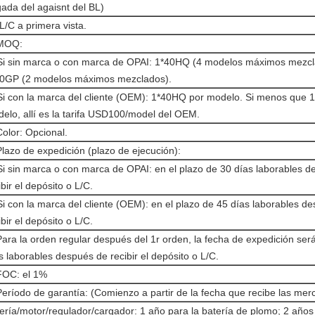
ada del agaisnt del BL)
 L/C a primera vista.
 MOQ:
Si sin marca o con marca de OPAI: 1*40HQ (4 modelos máximos mezcl
0GP (2 modelos máximos mezclados).
Si con la marca del cliente (OEM): 1*40HQ por modelo. Si menos que 
elo, allí es la tarifa USD100/model del OEM.
Color: Opcional.
Plazo de expedición (plazo de ejecución):
Si sin marca o con marca de OPAI: en el plazo de 30 días laborables 
ibir el depósito o L/C.
Si con la marca del cliente (OEM): en el plazo de 45 días laborables d
ibir el depósito o L/C.
Para la orden regular después del 1r orden, la fecha de expedición ser
s laborables después de recibir el depósito o L/C.
FOC: el 1%
Período de garantía: (Comienzo a partir de la fecha que recibe las mer
ería/motor/regulador/cargador: 1 año para la batería de plomo; 2 años