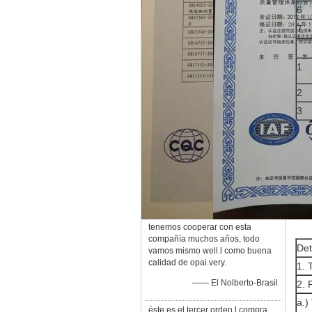
6
7
1
2
3
tenemos cooperar con esta
compañía muchos años, todo
Det
vamos mismo well.l como buena
calidad de opai.very.
1. 
—— El Nolberto-Brasil
2. 
a.)
éste es el tercer orden l compra