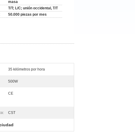
masa
T/T; L/C; unión occidental, T/T
:
50.000 piezas por mes
35 kilómetros por hora
500W
CE
co:
CST
 ciudad