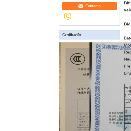
Bif
Contacto
vel
Bic
Certificación
Bat
Mot
Reg
Neu
Fre
Bif
Art
1
2
3
4
5