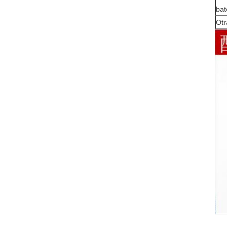
bat
Otr