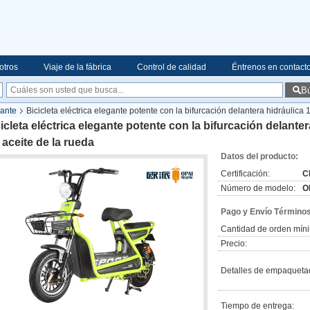
otros
Viaje de la fábrica
Control de calidad
Éntrenos en contact
B
gante
Bicicleta eléctrica elegante potente con la bifurcación delantera hidráulica 
icleta eléctrica elegante potente con la bifurcación delanter
 aceite de la rueda
Datos del producto:
Certificación:
C
Número de modelo:
O
Pago y Envío Términos
Cantidad de orden mín
Precio:
Detalles de empaqueta
Tiempo de entrega: