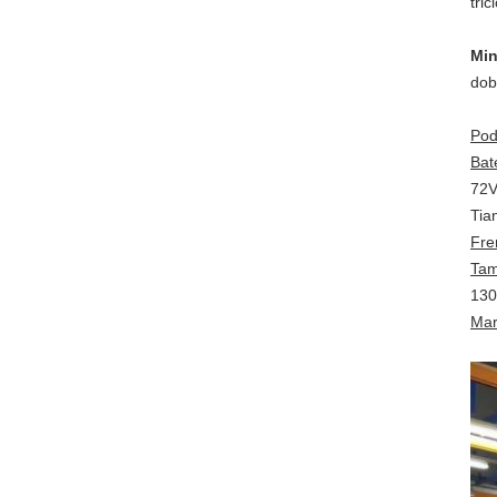
tric
Min
dob
Pod
Bat
72V
Tia
Fre
Tam
130
Mar