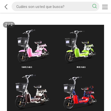
2
/
2