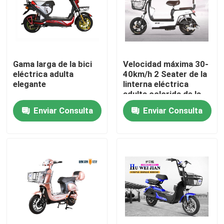
Productos
Vespa eléctrica del ciclomotor
Gama larga de la bici
Velocidad máxima 30-
eléctrica adulta
40km/h 2 Seater de la
elegante
linterna eléctrica
Vespa del motor eléctrico
adulta colorida de la
bici LED
Enviar Consulta
Enviar Consulta
Vespa eléctrica de la movilidad
vespa del equilibrio eléctrico
Vespa eléctrica del pedal
Vespa eléctrica de las señoras